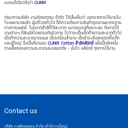
แบรนด์เดียวกันว่า
CLINIX
ต่อมาทางบริษัท งามดีคอตตอน จำกัด ได้เล็งเห็นว่า นอกจากการใช้งานใน
โรงพยาบาลแล้ว ผู้บริโภคทั่วไป ก็มีความต้องการสินค้าคุณภาพมาตรฐาน
ทางการแพทย์ ในขนาดสำลีที่ใช้สะดวก ขนาดบรรจุที่เหมาะสม กับการใช้
งานต่างๆ ที่สัมผัสโดยตรงกับผิวกาย ไม่ว่าจะเป็นเช็ดทำความสะอาดทั่วไป
เช็ดทำความสะอาดบาดแผล เช็ดเครื่องสำอาง เช็ดชำระสิ่งสกปรกทั้งเด็ก
และผู้ใหญ่ จึงเป็นที่มาของ
CLINIX Cotton สำลีคลีนิกซ์
เพื่อเป็นอีกหนึ่ง
ทางเลือกของความสะอาดและปลอดภัย - มั่นใจ คลีนิกซ์ ทุกการใช้งาน
Contact us
บริษัท งามดีคอตตอน จำกัด (สำนักงานใหญ่)